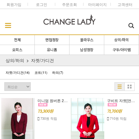
회원가입
로그인
주문조회
마이페이지
고객센터
전체
면접정장
블라우스
상의/하의
오피스
유니폼
남성정장
구두/아이템
상의/하의
자켓/가디건
자켓/가디건
(14)
코트
(11)
하의
(7)
미니멈 원버튼 2 자켓 [면접 정장],[오피스 룩]S,M,L
구비트 자켓[면접 정장],[오피스 룩]S,M,L
73,300원
71,700원
730원 적립
710원 적립