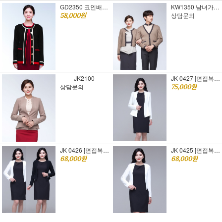
GD2350 코인배색 긴팔 가디건 [FREE SIZE][면접복장][여자면접정장]
KW1350 남녀가디건
상담문의
58,000원
JK2100
JK 0427 [면접복장]오브제 자켓
상담문의
75,000원
JK 0426 [면접복장]슬림자켓 화이트
JK 0425 [면접복장]슬림자켓
68,000원
68,000원