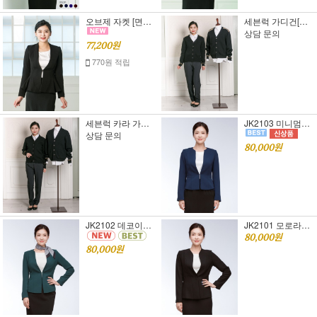
오브제 자켓 [면접 정장] [오피스 룩]S,M,L
세븐럭 가디건[남,여]
상담 문의
77,200원
770원 적립
세븐럭 카라 가디건 [남,여]
JK2103 미니멈이중 자켓 [면접복장][여자면접정장]
상담 문의
80,000원
JK2102 데코이중 자켓 [면접복장][여자면접정장]
JK2101 모로라인 자켓 [면접복장][여자면접정장]
80,000원
80,000원