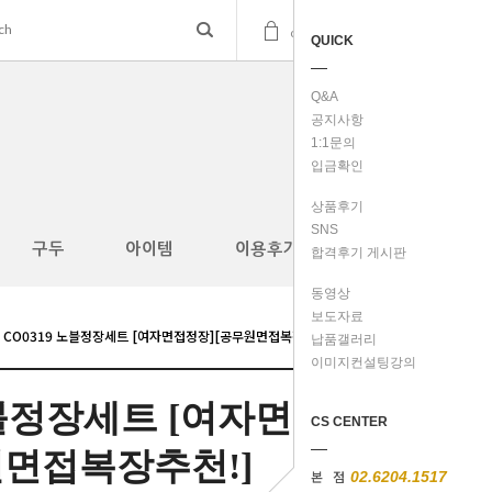
(
0
)
cart
QUICK
Q&A
공지사항
1:1문의
입금확인
상품후기
SNS
구두
아이템
이용후기
합격후기 게시판
동영상
보도자료
CO0319 노블정장세트 [여자면접정장][공무원면접복장추천!]
납품갤러리
이미지컨설팅강의
노블정장세트 [여자면접
CS CENTER
원면접복장추천!]
본 점
02.6204.1517