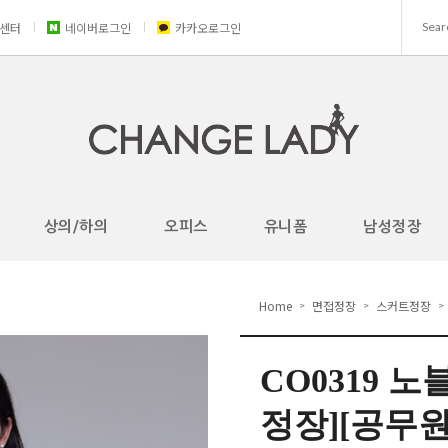
센터
네이버로그인
카카오로그인
상의/하의
오피스
유니폼
남성정장
Home
면접정장
스커트정장
>
>
>
CO0319 
정장][공무