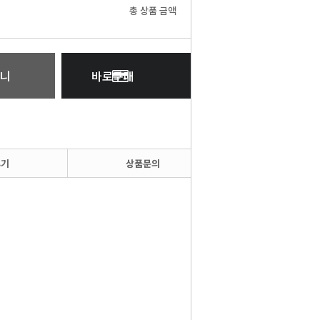
0
원
총 상품 금액
니
바로구매
후기
상품문의