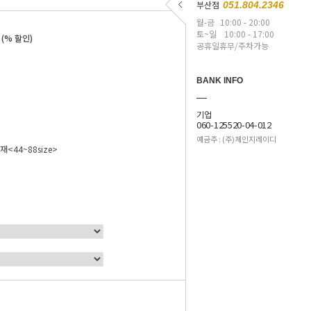
부산점
051.804.2346
월-금
10:00 - 20:00
원
토~일
10:00 - 17:00
(% 할인)
공휴일휴무/주차가능
BANK INFO
기업
060-125520-04-012
예금주 : (주)체인지레이디
<44~88size>