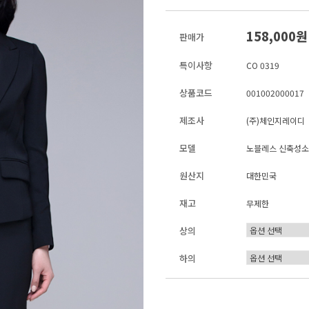
158,000
판매가
특이사항
CO 0319
상품코드
001002000017
제조사
(주)체인지레이디
모델
노블레스 신축성소재
원산지
대한민국
재고
무제한
상의
하의