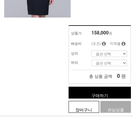
158,000
상품가
원
배송비
(조건)
지역별
상의
하의
0
원
총 상품 금액
구매하기
장바구니
관심상품