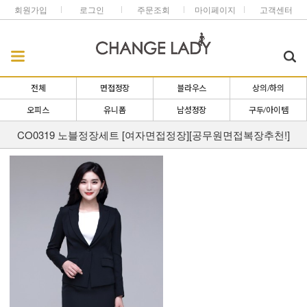
회원가입
로그인
주문조회
마이페이지
고객센터
전체
면접정장
블라우스
상의/하의
오피스
유니폼
남성정장
구두/아이템
CO0319 노블정장세트 [여자면접정장][공무원면접복장추천!]