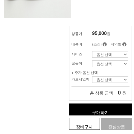
95,000
상품가
원
배송비
(조건)
지역별
사이즈
굽높이
+ 추가 옵션 선택
가보시없이
0
원
총 상품 금액
구매하기
장바구니
관심상품