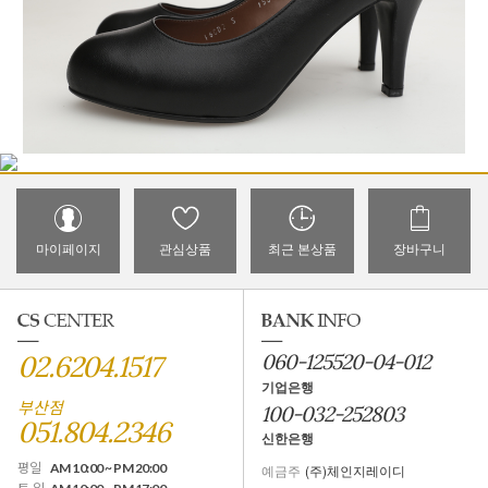
마이페이지
관심상품
최근 본상품
장바구니
02.6204.1517
060-125520-04-012
기업은행
부산점
100-032-252803
051.804.2346
신한은행
평일
AM 10:00 ~ PM 20:00
예금주
(주)체인지레이디