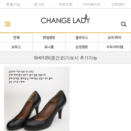
회원가입
로그인
주문조회
마이페이지
고객센터
전체
면접정장
블라우스
상의/하의
오피스
유니폼
남성정장
구두/아이템
SH0125(중간코)가보시 추가가능