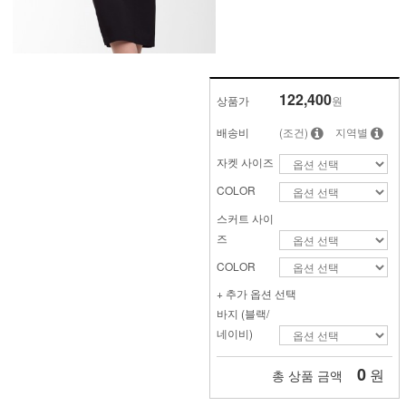
122,400
상품가
원
배송비
(조건)
지역별
자켓 사이즈
COLOR
스커트 사이
즈
COLOR
+ 추가 옵션 선택
바지 (블랙/
네이비)
0
원
총 상품 금액