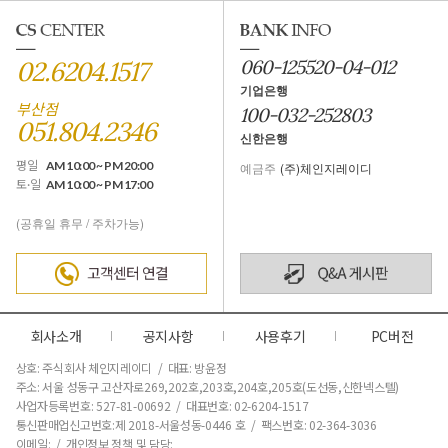
02.6204.1517
060-125520-04-012
기업은행
부산점
100-032-252803
051.804.2346
신한은행
평일
AM 10:00 ~ PM 20:00
예금주
(주)체인지레이디
토·일
AM 10:00 ~ PM 17:00
(공휴일 휴무 / 주차가능)
회사소개
공지사항
사용후기
PC버전
상호: 주식회사 체인지레이디 / 대표: 방윤정
주소: 서울 성동구 고산자로269,202호,203호,204호,205호(도선동,신한넥스텔)
사업자등록번호: 527-81-00692 / 대표번호: 02-6204-1517
통신판매업신고번호:제 2018-서울성동-0446 호
/ 팩스번호: 02-364-3036
이메일: / 개인정보 정책 및 담당: