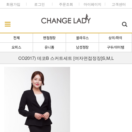
회원가입
로그인
주문조회
마이페이지
고객센터
전체
면접정장
블라우스
상의/하의
오피스
유니폼
남성정장
구두/아이템
CO2017) 데코B 스커트세트 [여자면접정장]S,M,L