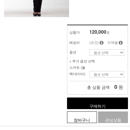
120,000
상품가
원
배송비
(조건)
지역별
옵션
+ 추가 옵션 선택
스커트 (블
랙/네이비)
0
원
총 상품 금액
구매하기
장바구니
관심상품