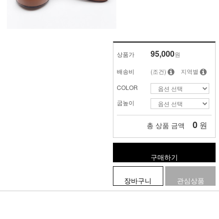
95,000
상품가
원
배송비
(조건)
지역별
COLOR
굽높이
0
원
총 상품 금액
구매하기
장바구니
관심상품