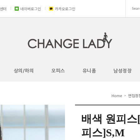
센터
네이버로그인
카카오로그인
상의/하의
오피스
유니폼
남성정장
Home
면접정
>
배색 원피스[
피스]S,M