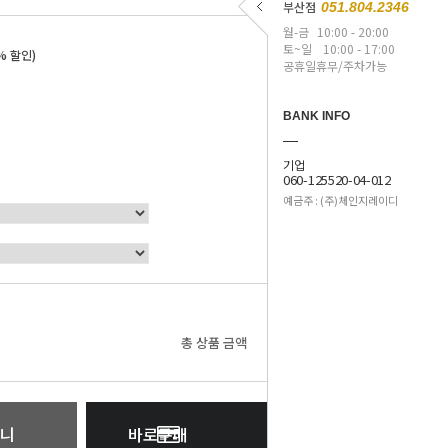
부산점
051.804.2346
월-금
10:00 - 20:00
토~일
10:00 - 17:00
% 할인)
공휴일휴무/주차가능
BANK INFO
기업
060-125520-04-012
예금주 : (주)체인지레이디
0
원
총 상품 금액
니
바로구매