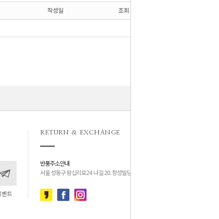
작성일
조회
RETURN & EXCHANGE
반품주소안내
서울 성동구 왕십리로24 나길 20. 창성빌딩 4층
이벤트