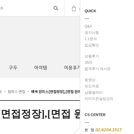
(
0
)
cart
QUICK
Q&A
공지사항
1:1문의
입금확인
상품후기
SNS
구두
아이템
이용후기
합격후기 게시판
동영상
보도자료
장
원피스 면접
배색 원피스[면접정장],[면접 원피스]S,M
>
>
납품갤러리
이미지컨설팅강의
면접정장],[면접 원
CS CENTER
본 점
02.6204.1517