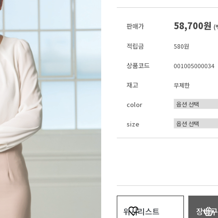
58,700원
판매가
(
적립금
580원
상품코드
001005000034
재고
무제한
color
size
위시리스트
장바구