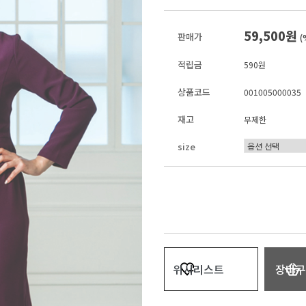
59,500원
판매가
(
적립금
590원
상품코드
001005000035
재고
무제한
size
위시리스트
장바구