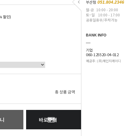
부산점
051.804.2346
월-금
10:00 - 20:00
토~일
10:00 - 17:00
% 할인)
공휴일휴무/주차가능
BANK INFO
기업
060-125520-04-012
예금주 : (주)체인지레이디
0
원
총 상품 금액
니
바로구매