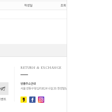
작성일
조회
RETURN & EXCHANGE
반품주소안내
서울 성동구 왕십리로24 나길 20. 창성빌딩 4층
이벤트