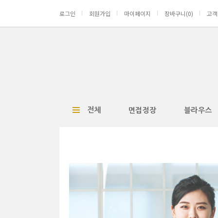
로그인
회원가입
마이페이지
장바구니(
0
)
고객
전체
면접정장
블라우스