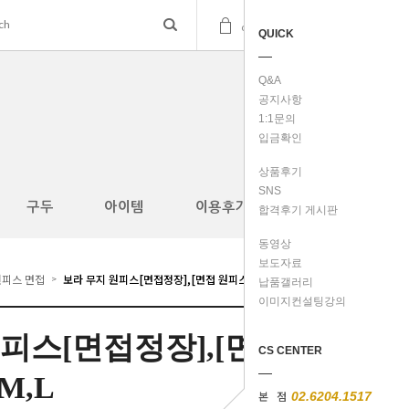
(
0
)
cart
QUICK
Q&A
공지사항
1:1문의
입금확인
상품후기
SNS
구두
아이템
이용후기
합격후기 게시판
동영상
보도자료
원피스 면접
보라 무지 원피스[면접정장],[면접 원피스]S,M,L
>
납품갤러리
이미지컨설팅강의
피스[면접정장],[면
CS CENTER
M,L
본 점
02.6204.1517