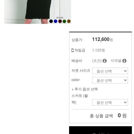
112,600
상품가
원
적립금
1,120원
배송비
(조건)
지역별
자켓 사이즈
color
+ 추가 옵션 선택
스커트 (블
랙)
0
원
총 상품 금액