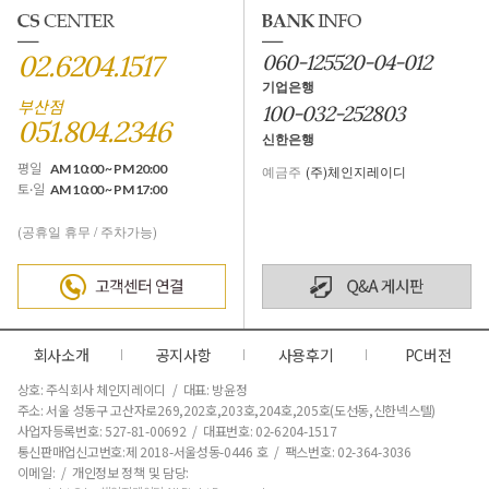
02.6204.1517
060-125520-04-012
기업은행
부산점
100-032-252803
051.804.2346
신한은행
평일
AM 10:00 ~ PM 20:00
예금주
(주)체인지레이디
토·일
AM 10:00 ~ PM 17:00
(공휴일 휴무 / 주차가능)
회사소개
공지사항
사용후기
PC버전
상호: 주식회사 체인지레이디 / 대표: 방윤정
주소: 서울 성동구 고산자로269,202호,203호,204호,205호(도선동,신한넥스텔)
사업자등록번호: 527-81-00692 / 대표번호: 02-6204-1517
통신판매업신고번호:제 2018-서울성동-0446 호
/ 팩스번호: 02-364-3036
이메일: / 개인정보 정책 및 담당: