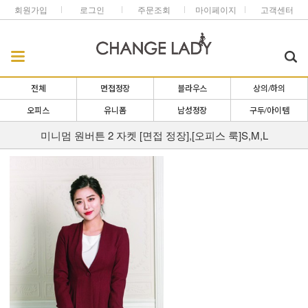
회원가입
로그인
주문조회
마이페이지
고객센터
전체
면접정장
블라우스
상의/하의
오피스
유니폼
남성정장
구두/아이템
미니멈 원버튼 2 자켓 [면접 정장],[오피스 룩]S,M,L