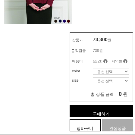
73,300
상품가
원
적립금
730원
배송비
(조건)
지역별
color
size
0
원
총 상품 금액
구매하기
장바구니
관심상품