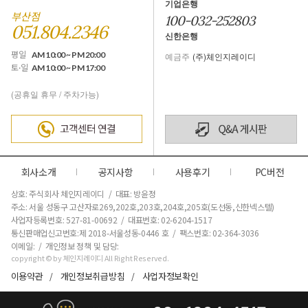
기업은행
부산점
100-032-252803
051.804.2346
신한은행
평일
AM 10:00 ~ PM 20:00
예금주
(주)체인지레이디
토·일
AM 10:00 ~ PM 17:00
(공휴일 휴무 / 주차가능)
회사소개
공지사항
사용후기
PC버전
상호: 주식회사 체인지레이디 / 대표: 방윤정
주소: 서울 성동구 고산자로269,202호,203호,204호,205호(도선동,신한넥스텔)
사업자등록번호: 527-81-00692 / 대표번호: 02-6204-1517
통신판매업신고번호:제 2018-서울성동-0446 호
/ 팩스번호: 02-364-3036
이메일: / 개인정보 정책 및 담당:
copyright © by 체인지레이디 All Right Reserved.
이용약관
개인정보취급방침
사업자정보확인
/
/