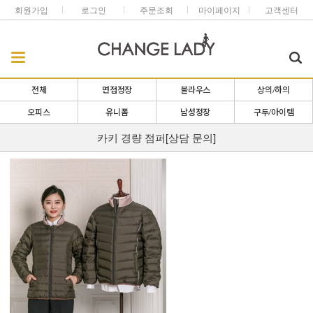
회원가입
로그인
주문조회
마이페이지
고객센터
전체
면접정장
블라우스
상의/하의
오피스
유니폼
남성정장
구두/아이템
카키 경량 점퍼[상담 문의]