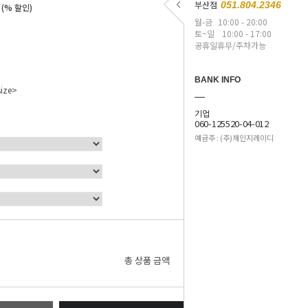
원
부산점
051.804.2346
(% 할인)
월-금
10:00 - 20:00
토~일
10:00 - 17:00
공휴일휴무/주차가능
BANK INFO
ize>
기업
060-125520-04-012
예금주 : (주)체인지레이디
0
원
총 상품 금액