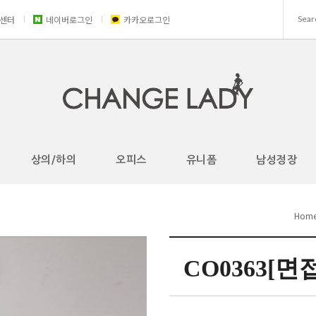
센터
네이버로그인
카카오로그인
상의/하의
오피스
유니폼
남성정장
Hom
CO0363[