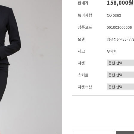
158,000
판매가
특이사항
CO 0363
상품코드
001002000006
모델
입생정장<55~77s
재고
무제한
자켓
스커트
자켓색상