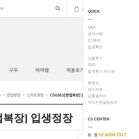
(
0
)
cart
QUICK
Q&A
공지사항
1:1문의
입금확인
상품후기
SNS
구두
아이템
이용후기
합격후기 게시판
동영상
보도자료
e
면접정장
스커트정장
CO0363[면접복장] 입생정장
>
>
>
납품갤러리
이미지컨설팅강의
면접복장] 입생정장
CS CENTER
본 점
02.6204.1517