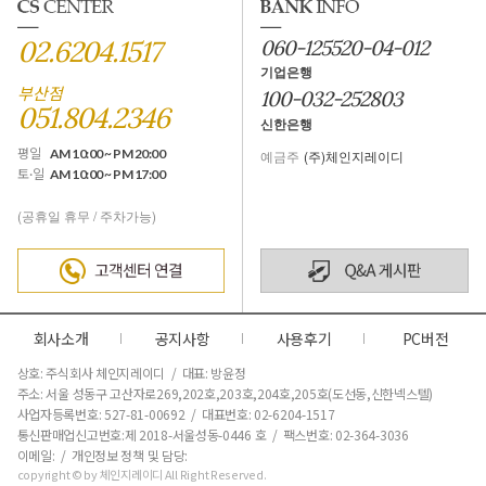
02.6204.1517
060-125520-04-012
기업은행
부산점
100-032-252803
051.804.2346
신한은행
평일
AM 10:00 ~ PM 20:00
예금주
(주)체인지레이디
토·일
AM 10:00 ~ PM 17:00
(공휴일 휴무 / 주차가능)
회사소개
공지사항
사용후기
PC버전
상호: 주식회사 체인지레이디 / 대표: 방윤정
주소: 서울 성동구 고산자로269,202호,203호,204호,205호(도선동,신한넥스텔)
사업자등록번호: 527-81-00692 / 대표번호: 02-6204-1517
통신판매업신고번호:제 2018-서울성동-0446 호
/ 팩스번호: 02-364-3036
이메일: / 개인정보 정책 및 담당:
copyright © by 체인지레이디 All Right Reserved.