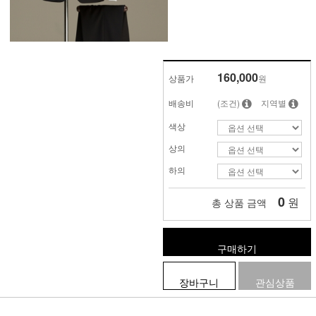
160,000
상품가
원
배송비
(조건)
지역별
색상
상의
하의
0
원
총 상품 금액
구매하기
장바구니
관심상품