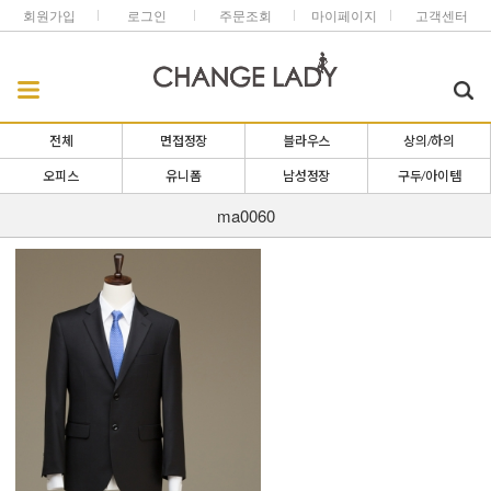
회원가입
로그인
주문조회
마이페이지
고객센터
전체
면접정장
블라우스
상의/하의
오피스
유니폼
남성정장
구두/아이템
ma0060