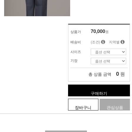
70,000
상품가
원
배송비
(조건)
지역별
사이즈
기장
0
원
총 상품 금액
구매하기
장바구니
관심상품