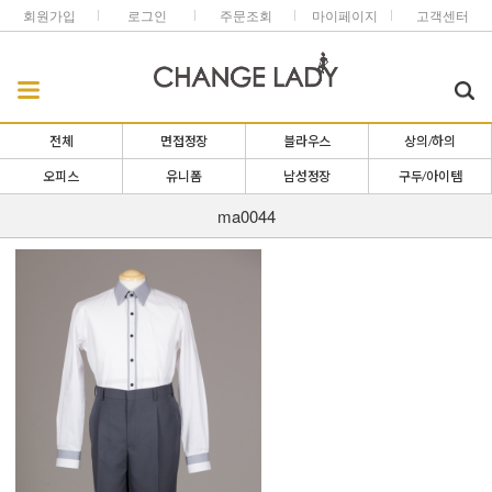
회원가입
로그인
주문조회
마이페이지
고객센터
전체
면접정장
블라우스
상의/하의
오피스
유니폼
남성정장
구두/아이템
ma0044