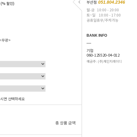
원
부산점
051.804.2346
(% 할인)
월-금
10:00 - 20:00
토~일
10:00 - 17:00
공휴일휴무/주차가능
BANK INFO
<무광>
기업
060-125520-04-012
예금주 : (주)체인지레이디
하시면 선택하세요
0
원
총 상품 금액