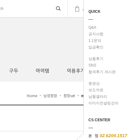
(
0
)
cart
QUICK
Q&A
공지사항
1:1문의
입금확인
상품후기
SNS
구두
아이템
이용후기
합격후기 게시판
동영상
보도자료
Home
남성정장
정장set
ma0048
>
>
>
납품갤러리
이미지컨설팅강의
CS CENTER
본 점
02.6204.1517