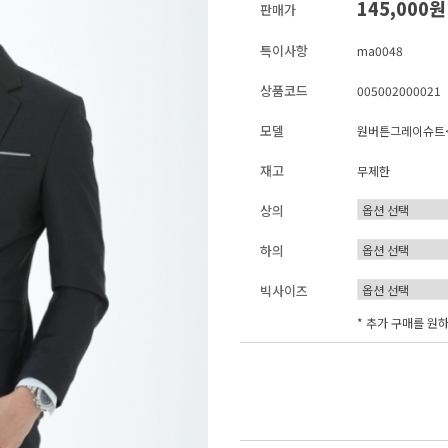
145,000
판매가
특이사항
ma0048
상품코드
005002000021
모델
원버튼그레이슈트
재고
무제한
상의
하의
빅사이즈
* 추가 구매를 원