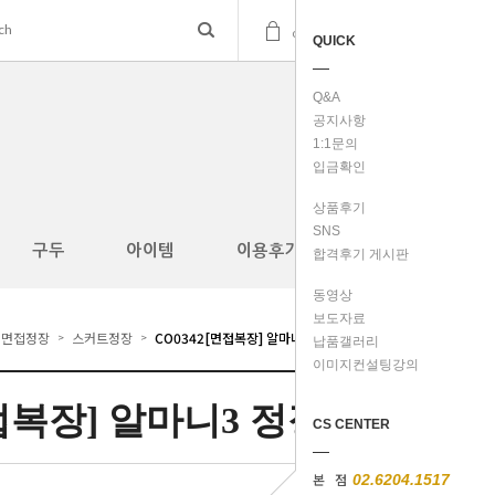
(
0
)
cart
QUICK
Q&A
공지사항
1:1문의
입금확인
상품후기
SNS
구두
아이템
이용후기
합격후기 게시판
동영상
보도자료
면접정장
스커트정장
CO0342[면접복장] 알마니3 정장
>
>
납품갤러리
이미지컨설팅강의
면접복장] 알마니3 정장
CS CENTER
본 점
02.6204.1517