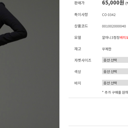
65,000원
판매가
(
특이사항
CO 0342
상품코드
001002000040
모델
알마니3정장
바지
재고
무제한
자켓사이즈
색상
바지
* 추가 구매를 원