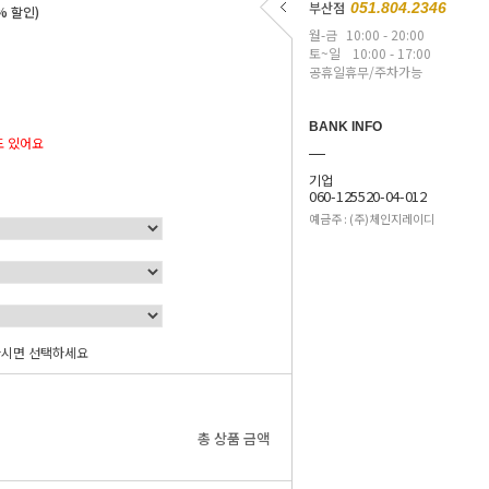
부산점
051.804.2346
% 할인)
월-금
10:00 - 20:00
토~일
10:00 - 17:00
공휴일휴무/주차가능
BANK INFO
도 있어요
기업
060-125520-04-012
예금주 : (주)체인지레이디
하시면 선택하세요
0
원
총 상품 금액