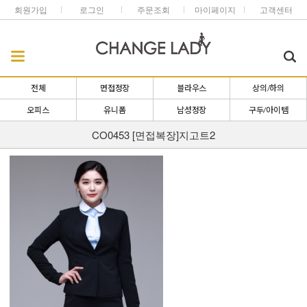
회원가입
로그인
주문조회
마이페이지
고객센터
전체
면접정장
블라우스
상의/하의
오피스
유니폼
남성정장
구두/아이템
CO0453 [면접복장]지고트2