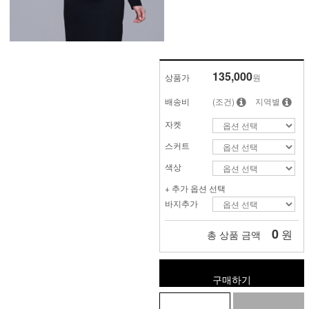
135,000
상품가
원
배송비
(조건)
지역별
자켓
스커트
색상
+ 추가 옵션 선택
바지추가
0
원
총 상품 금액
구매하기