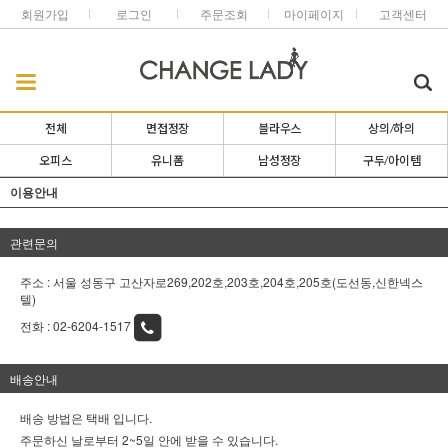
회원가입
로그인
주문조회
마이페이지
고객센터
전체
면접정장
블라우스
상의/하의
오피스
유니폼
남성정장
구두/아이템
이용안내
관련문의
주소 : 서울 성동구 고산자로269,202호,203호,204호,205호(도선동,신한넥스
텔)
전화 :
02-6204-1517
배송안내
배송 방법은 택배 입니다.
주문하신 날로부터 2~5일 안에 받을 수 있습니다.