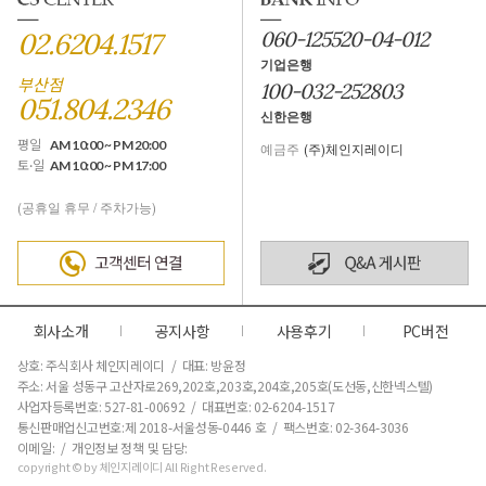
02.6204.1517
060-125520-04-012
기업은행
부산점
100-032-252803
051.804.2346
신한은행
평일
AM 10:00 ~ PM 20:00
예금주
(주)체인지레이디
토·일
AM 10:00 ~ PM 17:00
(공휴일 휴무 / 주차가능)
회사소개
공지사항
사용후기
PC버전
상호: 주식회사 체인지레이디 / 대표: 방윤정
주소: 서울 성동구 고산자로269,202호,203호,204호,205호(도선동,신한넥스텔)
사업자등록번호: 527-81-00692 / 대표번호: 02-6204-1517
통신판매업신고번호:제 2018-서울성동-0446 호
/ 팩스번호: 02-364-3036
이메일: / 개인정보 정책 및 담당:
copyright © by 체인지레이디 All Right Reserved.