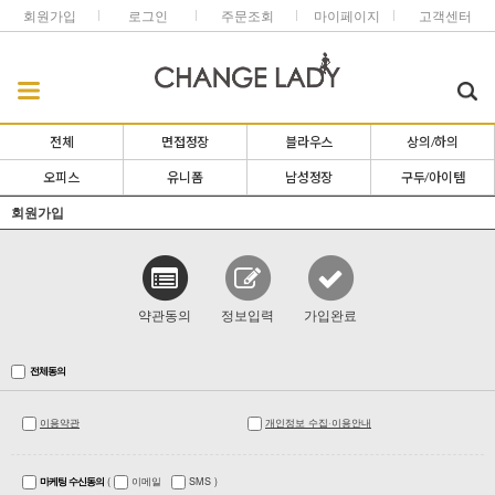
회원가입
로그인
주문조회
마이페이지
고객센터
전체
면접정장
블라우스
상의/하의
오피스
유니폼
남성정장
구두/아이템
회원가입
약관동의
정보입력
가입완료
전체동의
이용약관
개인정보 수집·이용안내
마케팅 수신동의
(
이메일
SMS
)