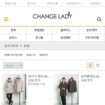
회원가입
로그인
주문조회
마이페이지
고객센터
전체
면접정장
블라우스
상의/하의
오피스
유니폼
남성정장
구두/아이템
상의/하의
코트
자켓/가디건
(14)
코트
(11)
하의
(7)
베이지 패딩 [남,여][상담 문의]
갈색롱패딩 [남,여][상담 문의]
상담 문의
상담 문의
3,200원 적립