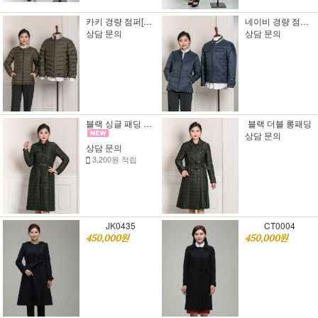
카키 경량 점퍼[상담 문의]
네이비 경량 점퍼 [상담 문의]
상담 문의
상담 문의
블랙 싱글 패딩 롱코트
블랙 더블 롱패딩
상담 문의
상담 문의
3,200원 적립
JK0435
CT0004
450,000원
450,000원