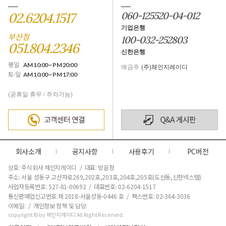
02.6204.1517
060-125520-04-012
기업은행
부산점
100-032-252803
051.804.2346
신한은행
평일
AM 10:00 ~ PM 20:00
예금주
(주)체인지레이디
토·일
AM 10:00 ~ PM 17:00
(공휴일 휴무 / 주차가능)
회사소개
공지사항
사용후기
PC버전
상호: 주식회사 체인지레이디 / 대표: 방윤정
주소: 서울 성동구 고산자로269,202호,203호,204호,205호(도선동,신한넥스텔)
사업자등록번호: 527-81-00692 / 대표번호: 02-6204-1517
통신판매업신고번호:제 2018-서울성동-0446 호
/ 팩스번호: 02-364-3036
이메일: / 개인정보 정책 및 담당:
copyright © by 체인지레이디 All Right Reserved.