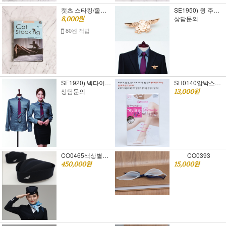
캣츠 스타킹/올풀림 방지 스타킹
SE1950) 윙 주문제작가능 단체주문환영 미니멈50개
상담문의
8,000원
80원 적립
SE1920) 넥타이 주문제작가능 단체주문환영 미니멈50장
SH0140압박스타킹 셀룰라이트 고민끝~
상담문의
13,000원
CO0465색상별주문가능
CO0393
450,000원
15,000원