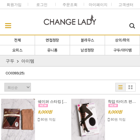
회원가입
로그인
주문조회
마이페이지
고객센터
전체
면접정장
블라우스
상의/하의
오피스
유니폼
남성정장
구두/아이템
구두
아이템
CO0393
(25)
쉐이퍼 스타킹 [커피,블랙]
착압 타이즈 편안한 착용감b
8,000원
8,000원
80원 적립
80원 적립