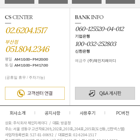
02.6204.1517
060-125520-04-012
기업은행
부산점
100-032-252803
051.804.2346
신한은행
평일
AM 10:00 ~ PM 20:00
예금주
(주)체인지레이디
토·일
AM 10:00 ~ PM 17:00
(공휴일 휴무 / 주차가능)
회사소개
공지사항
사용후기
PC버전
상호: 주식회사 체인지레이디 / 대표: 방윤정
주소: 서울 성동구 고산자로269,202호,203호,204호,205호(도선동,신한넥스텔)
사업자등록번호: 527-81-00692 / 대표번호: 02-6204-1517