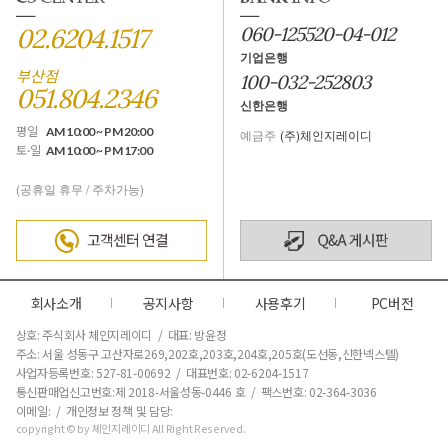
02.6204.1517
060-125520-04-012
기업은행
부산점
100-032-252803
051.804.2346
신한은행
평일
AM 10:00 ~ PM 20:00
예금주
(주)체인지레이디
토·일
AM 10:00 ~ PM 17:00
(공휴일 휴무 / 주차가능)
회사소개
공지사항
사용후기
PC버전
상호: 주식회사 체인지레이디 / 대표: 방윤정
주소: 서울 성동구 고산자로269,202호,203호,204호,205호(도선동,신한넥스텔)
사업자등록번호: 527-81-00692 / 대표번호: 02-6204-1517
통신판매업신고번호:제 2018-서울성동-0446 호
/ 팩스번호: 02-364-3036
이메일: / 개인정보 정책 및 담당:
copyright © by 체인지레이디 All Right Reserved.