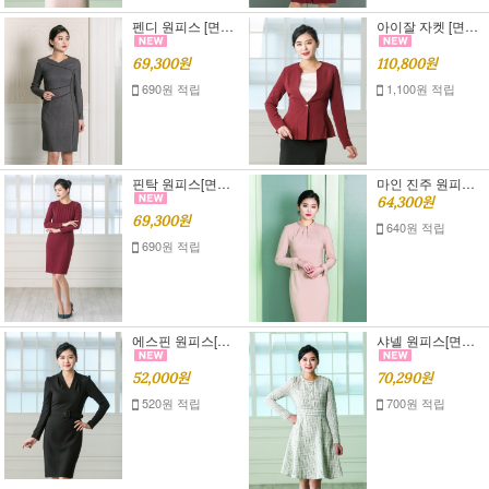
펜디 원피스 [면접 정장][면접 원피스]S,M,L
아이잘 자켓 [면접 복장],[여자 면접 정장]S,M,L
69,300원
110,800원
690원 적립
1,100원 적립
핀탁 원피스[면접 정장][면접 원피스]S,M,L
마인 진주 원피스[면접정장],[면접 원피스]S,M,L
64,300원
69,300원
640원 적립
690원 적립
에스핀 원피스[면접 정장],[면접 원피스]
샤넬 원피스[면접정장][면접 원피스]S,M,L
52,000원
70,290원
520원 적립
700원 적립