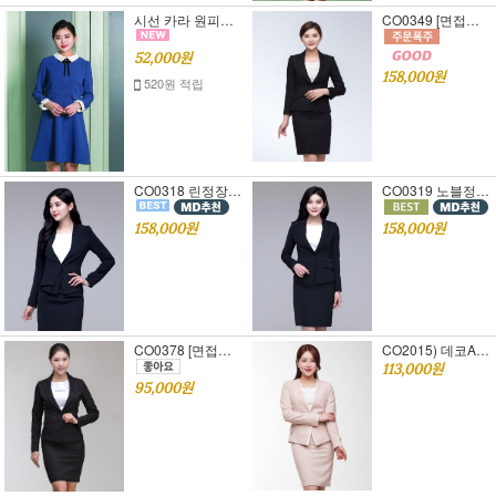
시선 카라 원피스[면접정장],[면접 원피스]S,M,L
CO0349 [면접복장] 튤립정장 (뒷라인이 예쁜 디자인)
52,000원
158,000원
520원 적립
CO0318 린정장세트 [여자면접정장][44~100size]
CO0319 노블정장세트 [여자면접정장][공무원면접복장추천!]
158,000원
158,000원
CO0378 [면접복장]공무원면접복장 추천^^
CO2015) 데코A 스커트세트 [블랙, 베이지]S,M,L
113,000원
95,000원