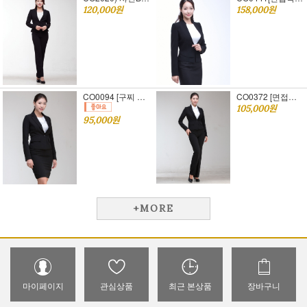
120,000원
158,000원
CO0094 [구찌 스커트 정장세트]11차리오더 /
CO0372 [면접복장] 구찌바지정장세트
105,000원
95,000원
+MORE
마이페이지
관심상품
최근 본상품
장바구니