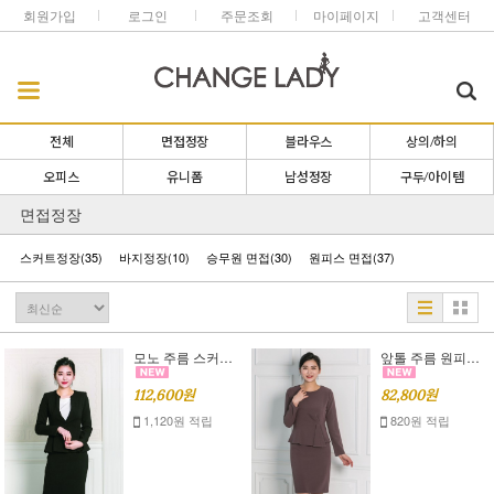
회원가입
로그인
주문조회
마이페이지
고객센터
전체
면접정장
블라우스
상의/하의
오피스
유니폼
남성정장
구두/아이템
면접정장
스커트정장
(35)
바지정장
(10)
승무원 면접
(30)
원피스 면접
(37)
모노 주름 스커트 세트[오피스룩],[면접 복장]S,M,L
앞톨 주름 원피스[면접정장],[면접 원피스]S,M,L
112,600원
82,800원
1,120원 적립
820원 적립