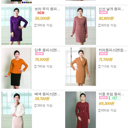
보라 무지 원피스[면접정장],[면접 원피스]S,M,L
신선 날개 원피스[면접정장,면접 원피스]S,M,L
59,500원
82,800원
590원 적립
820원 적립
단추 원피스[면접 정장],[면접 원피스],[오피스 룩]S,M,L,XL
카라원피스[면접 정장],[면접 원피스]S,M,L
79,100원
71,700원
790원 적립
710원 적립
배색 원피스[면접정장],[면접 원피스]S,M
이중 트임 원피스[면접 정장],[면접원피스]S,M,L
58,700원
69,300원
580원 적립
690원 적립